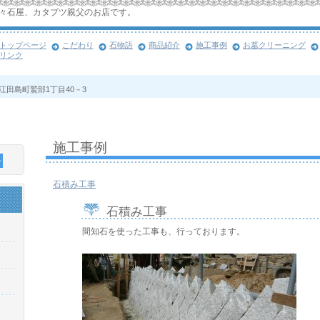
々石屋、カタブツ親父のお店です。
トップページ
こだわり
石物語
商品紹介
施工事例
お墓クリーニング
リンク
市江田島町鷲部1丁目40－3
施工事例
石積み工事
石積み工事
間知石を使った工事も、行っております。