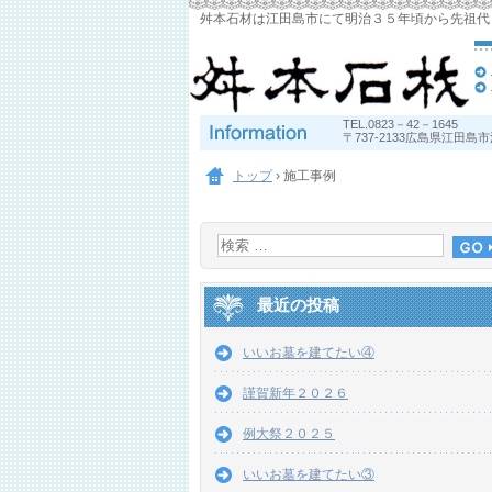
舛本石材は江田島市にて明治３５年頃から先祖代
TEL.
0823－42－1645
〒737-2133広島県江田島
トップ
›
施工事例
最近の投稿
いいお墓を建てたい④
謹賀新年２０２６
例大祭２０２５
いいお墓を建てたい③