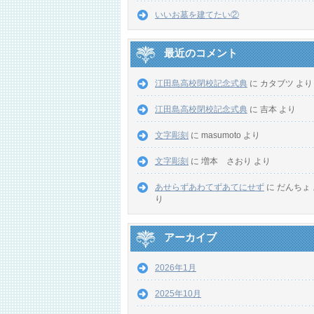
いいお墓を建てたい②
最近のコメント
江田島高校閉校記念式典
に
カタブツ
より
江田島高校閉校記念式典
に
吉本
より
文字彫刻
に
masumoto
より
文字彫刻
に
増本 さおり
より
あせらずあわてずあてにせず
に
だんちょ
り
アーカイブ
2026年1月
2025年10月