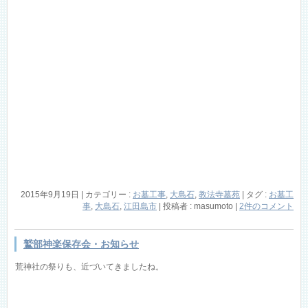
2015年9月19日
|
カテゴリー :
お墓工事
,
大島石
,
教法寺墓苑
|
タグ :
お墓工
事
,
大島石
,
江田島市
|
投稿者 : masumoto
|
2件のコメント
鷲部神楽保存会・お知らせ
荒神社の祭りも、近づいてきましたね。