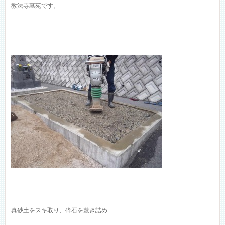
教法寺墓苑です。
真砂土をスキ取り、砕石を敷き詰め