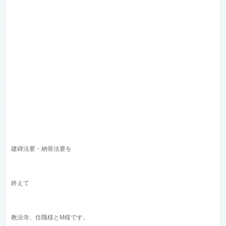
建碑法要・納骨法要を
終えて
教法寺、住職様とM様です。