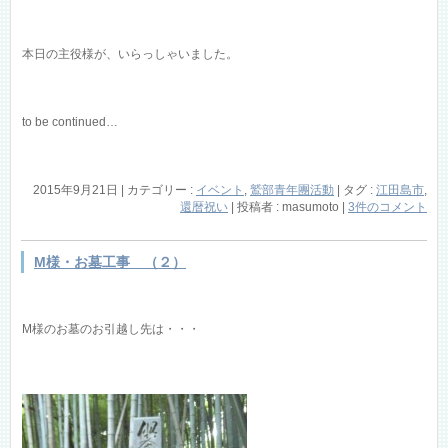
本日の主役様が、いらっしゃいました。
to be continued…
2015年9月21日
|
カテゴリー :
イベント
,
鷲部青年團活動
|
タグ :
江田島市
,
還暦祝い
|
投稿者 : masumoto
|
3件のコメント
M様・お墓工事 （２）
M様のお墓のお引越し先は・・・