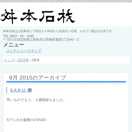
舛本石材は江田島市にて明治３５年頃から先祖代々石屋、カタブツ親父のお店です。
TEL.
0823－42－1645
〒737-2133広島県江田島市江田島町鷲部1丁目40－3
メニュー
コンテンツへスキップ
トップ
›
2015年
›
09月
9月 2015
のアーカイブ
S.A.K.U. 爛
早いものでもう、３週間経ちました。
Sアニキの還暦のUTAGE!