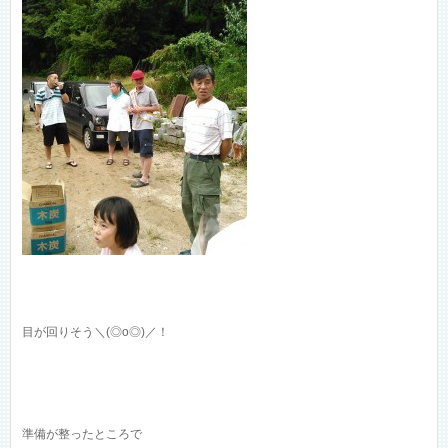
目が回りそう＼(◎o◎)／！
準備が整ったところで