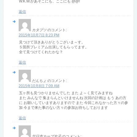
W.K.W.があそこにも、ここにも @@!
返信
カタブツ
のコメント:
2015年10月7日 8:23 PM
見つけて頂きありがとうございま～す。
５箇所プレミアム出演してもらってます。
全て見つけてくれたかな？
返信
だんちょ
のコメント:
2015年10月8日 7:09 AM
五ヶ所も見つかりませんでした また よ～く見てみますね
また みんなで 集まらんといけませんね 次回の計画は もう あの方
に お願いしていますありますので また 今回これなかった方々の参
加 今まで来た事のない方々の参加お待ちしております
返信
廿日市カープ女子
のコメント: