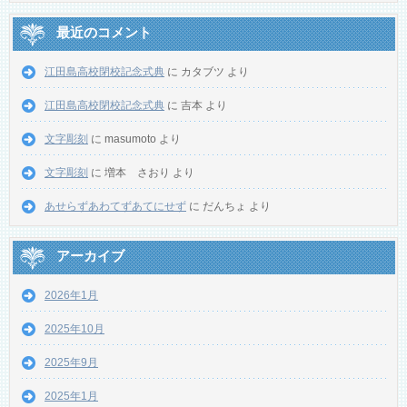
最近のコメント
江田島高校閉校記念式典
に
カタブツ
より
江田島高校閉校記念式典
に
吉本
より
文字彫刻
に
masumoto
より
文字彫刻
に
増本 さおり
より
あせらずあわてずあてにせず
に
だんちょ
より
アーカイブ
2026年1月
2025年10月
2025年9月
2025年1月