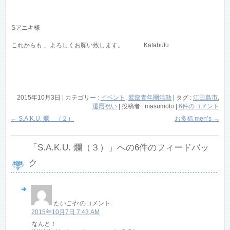
Sアニキ様
これからも 、よろしくお願い致します。 Katabutu
2015年10月3日
|
カテゴリー :
イベント
,
鷲部青年團活動
|
タグ :
江田島市
,
還暦祝い
|
投稿者 : masumoto
|
6件のコメント
←
S.A.K.U. 爛 （２）
お多福 men’s
→
「
S.A.K.U. 爛（３）
」への6件のフィードバッ
ク
たいこや
のコメント:
2015年10月7日 7:43 AM
なんと！