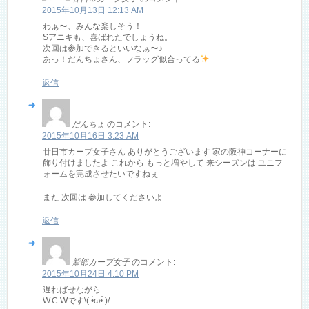
2015年10月13日 12:13 AM
わぁ〜、みんな楽しそう！
Sアニキも、喜ばれたでしょうね。
次回は参加できるといいなぁ〜♪
あっ！だんちょさん、フラッグ似合ってる
返信
だんちょ
のコメント:
2015年10月16日 3:23 AM
廿日市カープ女子さん ありがとうございます 家の阪神コーナーに
飾り付けましたよ これから もっと増やして 来シーズンは ユニフ
ォームを完成させたいですねぇ
また 次回は 参加してくださいよ
返信
鷲部カープ女子
のコメント:
2015年10月24日 4:10 PM
遅ればせながら…
W.C.Wです\( •̀ω•́ )/