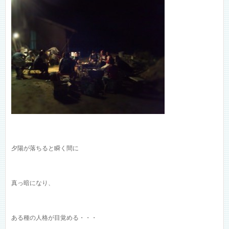
夕陽が落ちると瞬く間に
真っ暗になり、
ある種の人格が目覚める・・・