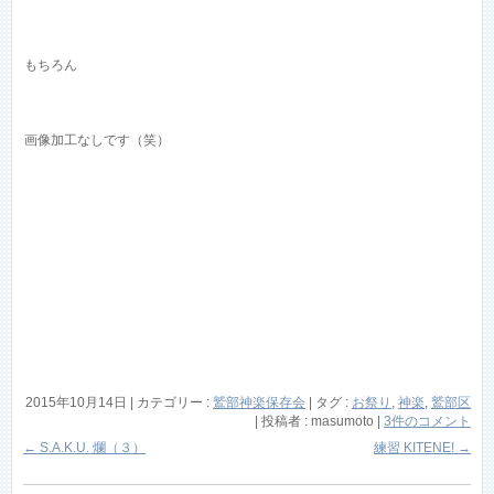
もちろん
画像加工なしです（笑）
2015年10月14日
|
カテゴリー :
鷲部神楽保存会
|
タグ :
お祭り
,
神楽
,
鷲部区
|
投稿者 : masumoto
|
3件のコメント
←
S.A.K.U. 爛（３）
練習 KITENE!
→