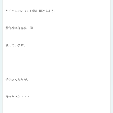
たくさんの方々にお越し頂けるよう、
鷲部神楽保存会一同
願っています。
子供さんたちが、
帰ったあと・・・