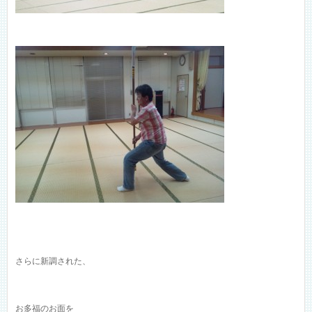
さらに新調された、
お多福のお面を