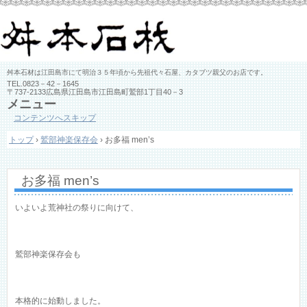
舛本石材は江田島市にて明治３５年頃から先祖代々石屋、カタブツ親父のお店です。
TEL.
0823－42－1645
〒737-2133広島県江田島市江田島町鷲部1丁目40－3
メニュー
コンテンツへスキップ
トップ
›
鷲部神楽保存会
›
お多福 men’s
お多福 men’s
いよいよ荒神社の祭りに向けて、
鷲部神楽保存会も
本格的に始動しました。