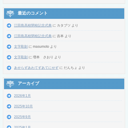
最近のコメント
江田島高校閉校記念式典
に
カタブツ
より
江田島高校閉校記念式典
に
吉本
より
文字彫刻
に
masumoto
より
文字彫刻
に
増本 さおり
より
あせらずあわてずあてにせず
に
だんちょ
より
アーカイブ
2026年1月
2025年10月
2025年9月
2025年1月